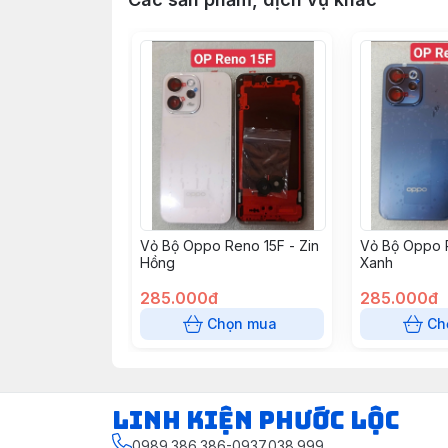
Vỏ Bộ Oppo Reno 15F - Zin
Vỏ Bộ Oppo R
Hồng
Xanh
285.000đ
285.000đ
Chọn mua
Ch
LINH KIỆN PHƯỚC LỘC
0989.386.386-0937.038.999