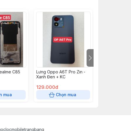
ealme C85
Lưng Oppo A6T Pro Zin -
Lưng Oppo A6T 
Xanh Đen + KC
Vàng + KC
129.000đ
129.000đ
n mua
Chọn mua
Chọn
uoclocmobiletrangbang