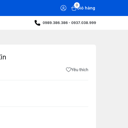
0
Giỏ hàng
0989.386.386 - 0937.038.999
in
Yêu thích