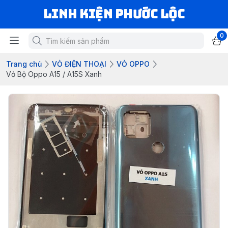
LINH KIỆN PHƯỚC LỘC
0
Trang chủ
VỎ ĐIỆN THOẠI
VỎ OPPO
Vỏ Bộ Oppo A15 / A15S Xanh