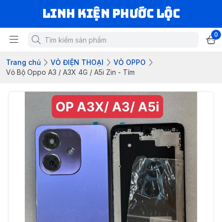
LINH KIỆN PHƯỚC LỘC
0
Trang chủ
VỎ ĐIỆN THOẠI
VỎ OPPO
Vỏ Bộ Oppo A3 / A3X 4G / A5i Zin - Tím