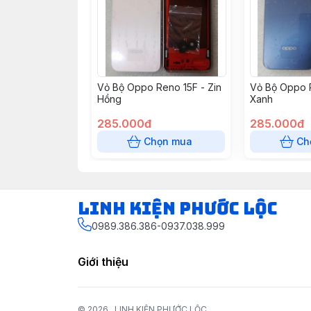
Vỏ Bộ Oppo Reno 15F - Zin
Vỏ Bộ Oppo R
Hồng
Xanh
285.000đ
285.000đ
Chọn mua
Ch
LINH KIỆN PHƯỚC LỘC
0989.386.386-0937.038.999
Giới thiệu
© 2026
LINH KIỆN PHƯỚC LỘC