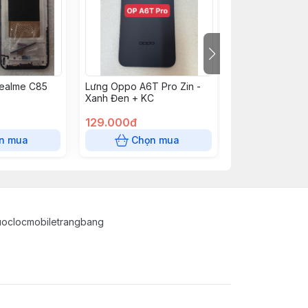
ealme C85
Lưng Oppo A6T Pro Zin -
Lưng Oppo A6T 
Xanh Đen + KC
Vàng + KC
129.000đ
129.000đ
n mua
Chọn mua
Chọn
uoclocmobiletrangbang