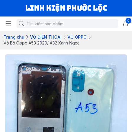
LINH KIỆN PHƯỚC LỘC
0
Trang chủ
VỎ ĐIỆN THOẠI
VỎ OPPO
Vỏ Bộ Oppo A53 2020/ A32 Xanh Ngọc