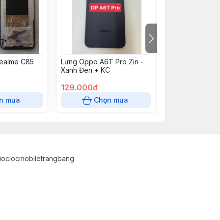
ealme C85
Lưng Oppo A6T Pro Zin -
Lưng Oppo A6T 
Xanh Đen + KC
Vàng + KC
129.000đ
129.000đ
n mua
Chọn mua
Chọn
uoclocmobiletrangbang