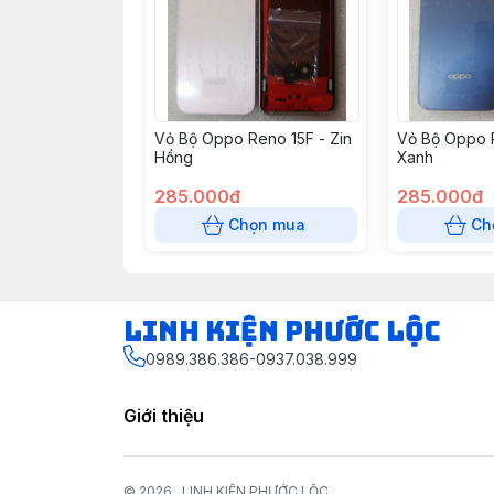
Vỏ Bộ Oppo Reno 15F - Zin
Vỏ Bộ Oppo R
Hồng
Xanh
285.000đ
285.000đ
Chọn mua
Ch
LINH KIỆN PHƯỚC LỘC
0989.386.386-0937.038.999
Giới thiệu
© 2026
LINH KIỆN PHƯỚC LỘC