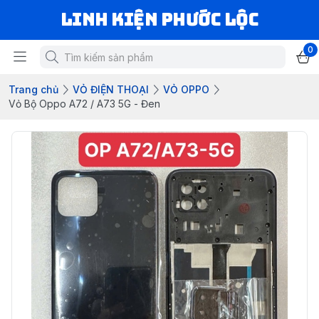
LINH KIỆN PHƯỚC LỘC
0
Trang chủ
VỎ ĐIỆN THOẠI
VỎ OPPO
Vỏ Bộ Oppo A72 / A73 5G - Đen