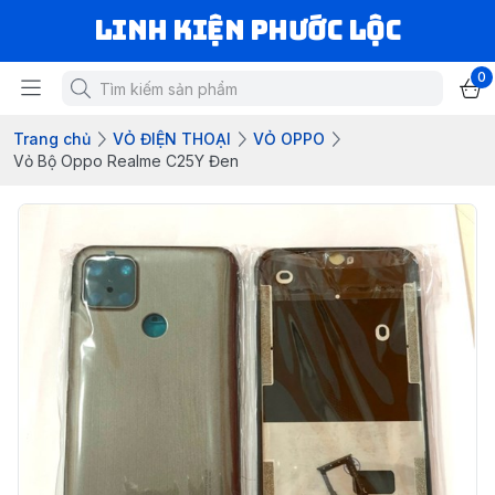
LINH KIỆN PHƯỚC LỘC
0
Trang chủ
VỎ ĐIỆN THOẠI
VỎ OPPO
Vỏ Bộ Oppo Realme C25Y Đen