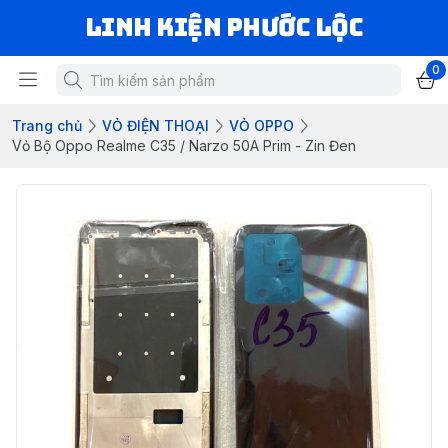
LINH KIỆN PHƯỚC LỘC
0
Trang chủ
VỎ ĐIỆN THOẠI
VỎ OPPO
Vỏ Bộ Oppo Realme C35 / Narzo 50A Prim - Zin Đen