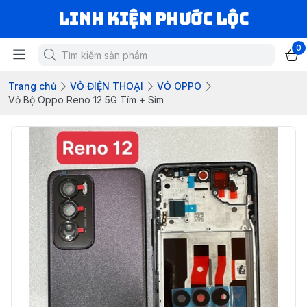
LINH KIỆN PHƯỚC LỘC
0
Trang chủ
VỎ ĐIỆN THOẠI
VỎ OPPO
Vỏ Bộ Oppo Reno 12 5G Tím + Sim