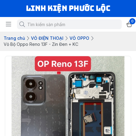
LINH KIỆN PHƯỚC LỘC
0
Trang chủ
VỎ ĐIỆN THOẠI
VỎ OPPO
Vỏ Bộ Oppo Reno 13F - Zin Đen + KC