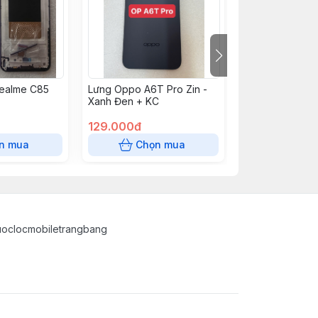
ealme C85
Lưng Oppo A6T Pro Zin -
Lưng Oppo A6T 
Xanh Đen + KC
Vàng + KC
129.000đ
129.000đ
n mua
Chọn mua
Chọn
uoclocmobiletrangbang