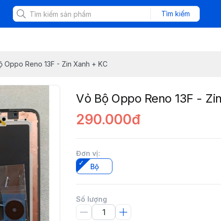
Tìm kiếm
ộ Oppo Reno 13F - Zin Xanh + KC
Vỏ Bộ Oppo Reno 13F - Zi
290.000đ
Đơn vị
:
Bộ
Số lượng