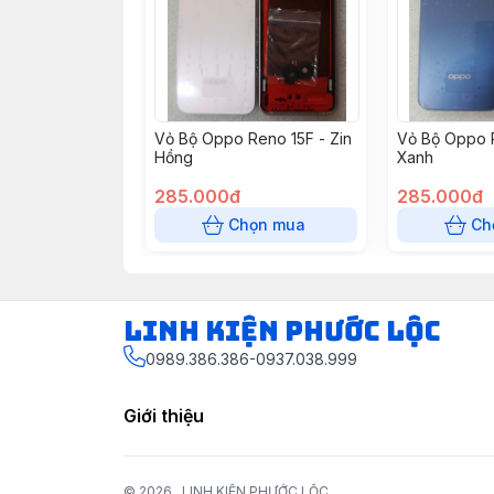
Vỏ Bộ Oppo Reno 15F - Zin
Vỏ Bộ Oppo R
Hồng
Xanh
285.000đ
285.000đ
Chọn mua
Ch
LINH KIỆN PHƯỚC LỘC
0989.386.386-0937.038.999
Giới thiệu
© 2026
LINH KIỆN PHƯỚC LỘC