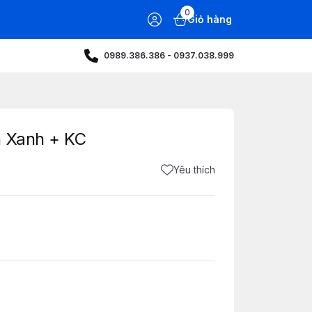
0
Giỏ hàng
0989.386.386 - 0937.038.999
n Xanh + KC
Yêu thích