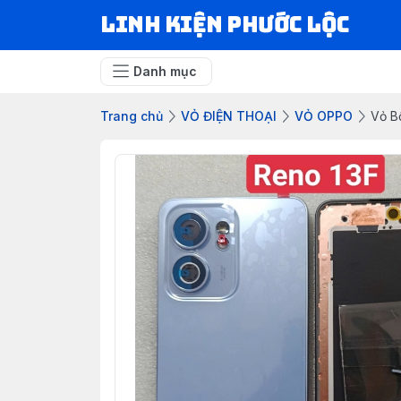
LINH KIỆN PHƯỚC LỘC
Danh mục
Trang chủ
VỎ ĐIỆN THOẠI
VỎ OPPO
Vỏ B