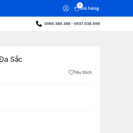
0
Giỏ hàng
0989.386.386 - 0937.038.999
 Đa Sắc
Yêu thích