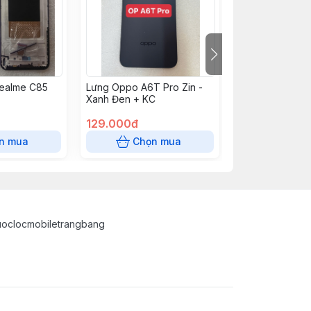
ealme C85
Lưng Oppo A6T Pro Zin -
Lưng Oppo A6T 
Xanh Đen + KC
Vàng + KC
129.000đ
129.000đ
n mua
Chọn mua
Chọn
uoclocmobiletrangbang