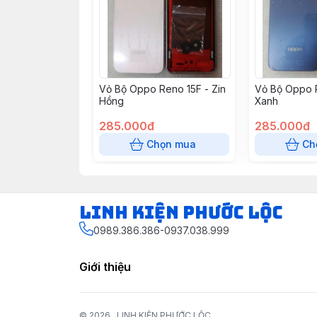
Vỏ Bộ Oppo Reno 15F - Zin
Vỏ Bộ Oppo R
Hồng
Xanh
285.000đ
285.000đ
Chọn mua
Ch
LINH KIỆN PHƯỚC LỘC
0989.386.386-0937.038.999
Giới thiệu
© 2026
LINH KIỆN PHƯỚC LỘC