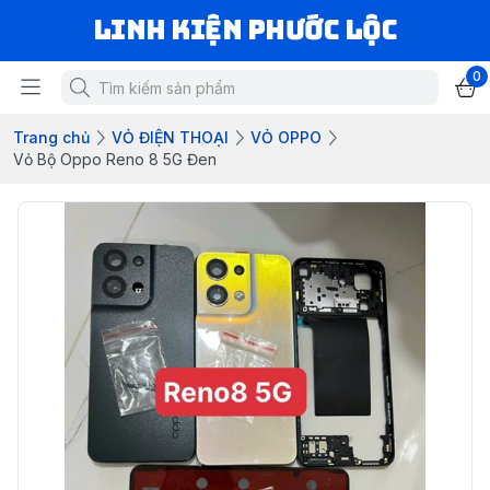
LINH KIỆN PHƯỚC LỘC
0
Trang chủ
VỎ ĐIỆN THOẠI
VỎ OPPO
Vỏ Bộ Oppo Reno 8 5G Đen