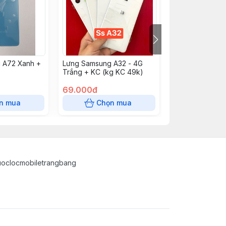
 A72 Xanh +
Lưng Samsung A32 - 4G
Lưng Samsung 
Trắng + KC (kg KC 49k)
Tím + KC (Kg K
69.000đ
69.000đ
n mua
Chọn mua
Chọn
uoclocmobiletrangbang