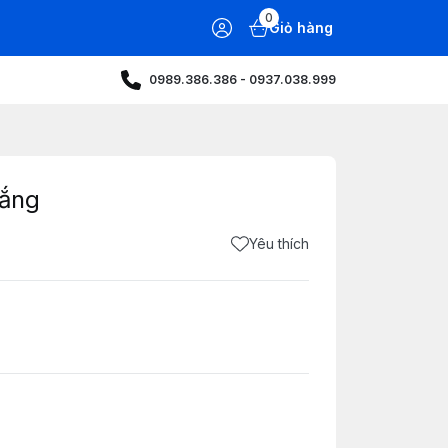
0
Giỏ hàng
0989.386.386 - 0937.038.999
rắng
Yêu thích