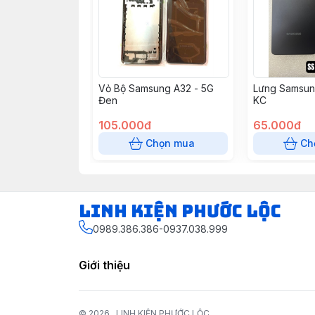
Vỏ Bộ Samsung A32 - 5G
Lưng Samsun
Đen
KC
105.000đ
65.000đ
Chọn mua
Ch
LINH KIỆN PHƯỚC LỘC
0989.386.386-0937.038.999
Giới thiệu
© 2026
LINH KIỆN PHƯỚC LỘC