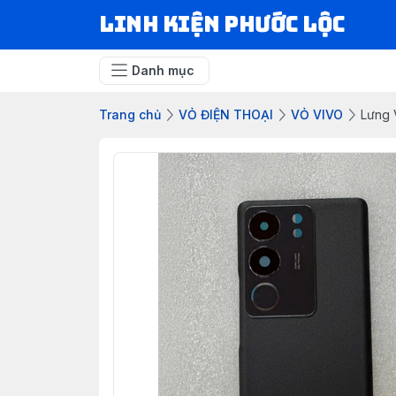
LINH KIỆN PHƯỚC LỘC
Danh mục
Trang chủ
VỎ ĐIỆN THOẠI
VỎ VIVO
Lưng 