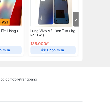
 Tím Hồng (
Lưng Vivo V21 Đen Tím ( kg
Lưng Vivo V21 
kc 115k )
kc 115k )
135.000đ
135.000đ
n mua
Chọn mua
Chọn
uoclocmobiletrangbang