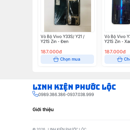
Vỏ Bộ Vivo Y33S/ Y21 /
Vỏ Bộ Vivo Y
Y21S Zin - Đen
Y21S Zin - X
187.000đ
187.000đ
Chọn mua
Ch
LINH KIỆN PHƯỚC LỘC
0989.386.386-0937.038.999
Giới thiệu
© 2026
LINH KIỆN PHƯỚC LỘC