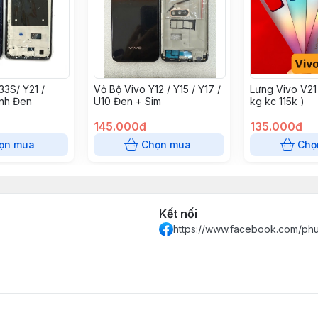
33S/ Y21 /
Vỏ Bộ Vivo Y12 / Y15 / Y17 /
Lưng Vivo V21
anh Đen
U10 Đen + Sim
kg kc 115k )
145.000đ
135.000đ
ọn mua
Chọn mua
Chọ
Kết nối
https://www.facebook.com/ph